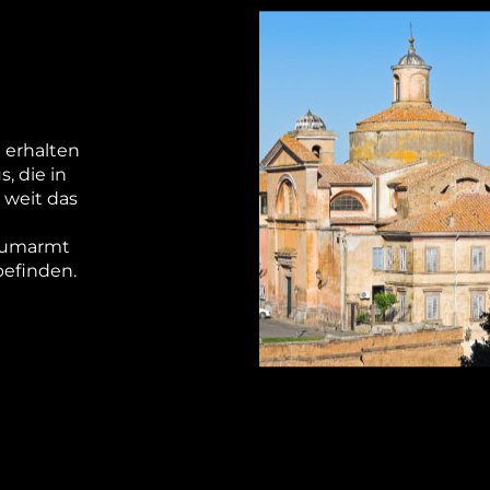
t erhalten
, die in
 weit das
r umarmt
befinden.